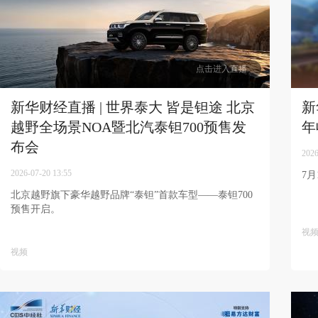
点击进入直播
新华财经直播 | 世界泰大 皆是钽途 北京
新
越野全场景NOA暨北汽泰钽700预售发
年
布会
2026
2026-07-20 13:55
​7
北京越野旗下豪华越野品牌“泰钽”首款车型——泰钽700
预售开启。
视
视频