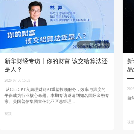
点击进入直播
新华财经专访丨你的财富 该交给算法还
新
是人？
易
—
2026-07-06 15:03
2026
​ 从ChatGPT入局理财到AI重塑投顾服务，效率与温度的
平衡成为行业核心命题。本期专访邀请到知名国际金融专
自
家、美国普信集团首任北亚区总经理...
视频
视